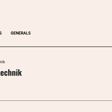
S
GENERALS
nik
technik