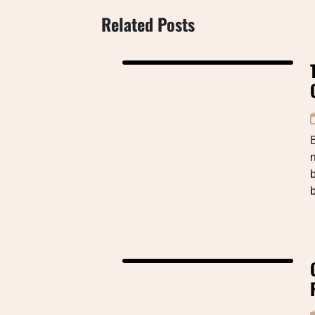
Related Posts
B
b